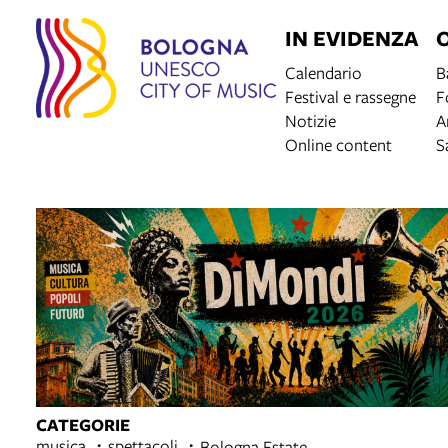
IN EVIDENZA
Calendario
B
Festival e rassegne
F
Notizie
A
Online content
S
CATEGORIE
musica
spettacoli
Bologna Estate