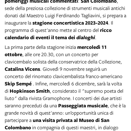
pomeriggi musicali commentati
:
San Colombano
,
sede della preziosa collezione di strumenti musicali antichi
donati dal Maestro Luigi Ferdinando Tagliavini, si prepara a
inaugurare la
stagione concertistica 2023-2024
. Il
programma di quest'anno mette al centro del
ricco
calendario di eventi
il tema dei
dialoghi
.
La prima parte della stagione inizia
mercoledì 11
ottobre
, alle ore 20.30, con un concerto per
clavicembalo solista della conservatrice della Collezione,
Catalina Vicens
. Giovedì 9 novembre seguirà un
concerto del rinomato clavicembalista franco-americano
Skip Sempé
. Infine, mercoledì 6 dicembre, sarà la volta
di
Hopkinson Smith
, considerato il "supremo poeta del
liuto" dalla rivista Gramophone. I concerti dei due artisti
saranno preceduti da una
Passeggiata musicale
, che è la
grande novità di quest'anno: un’opportunità unica di
partecipare a
una visita privata al Museo di San
Colombano
in compagnia di questi maestri, in dialogo