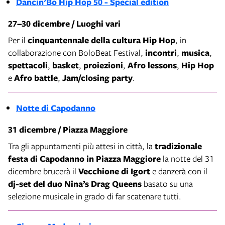
Dancin’Bo
Hip Hop 50 - Special edition
27–30 dicembre / Luoghi vari
Per il
cinquantennale della cultura Hip Hop
, in
collaborazione con BoloBeat Festival,
incontri
,
musica
,
spettacoli
,
basket
,
proiezioni
,
Afro lessons
,
Hip Hop
e
Afro battle
,
Jam/closing party
.
Notte di Capodanno
31 dicembre / Piazza Maggiore
Tra gli appuntamenti più attesi in città, la
tradizionale
festa di Capodanno in Piazza Maggiore
la notte del 31
dicembre brucerà il
Vecchione di Igort
e danzerà con il
dj-set del duo Nina’s Drag Queens
basato su una
selezione musicale in grado di far scatenare tutti.