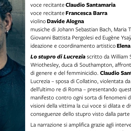
Claudio Santamaria
voce recitante
Francesca Barra
voce recitante
Davide Alogna
violino
musiche di Johann Sebastian Bach, Maria Th
Giovanni Battista Pergolesi ed Eugène Ysa
Elena
ideazione e coordinamento artistico
Lo stupro di Lucrezia
scritto da William
Wriothesley, duca di Southampton, affronta
Claudio San
di genere e del femminicidio.
Lucrezia – sposa di Collatino, violentata da
dell’ultimo re di Roma – presentando que
manifesto contro ogni sorta di fenomeni de
visioni della vittima la cui voce si dilata e
conseguenze dello stupro visto dalla parte
La narrazione si amplifica grazie agli interv