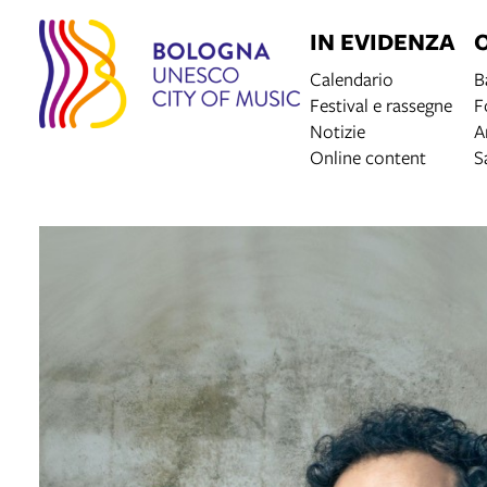
IN EVIDENZA
Calendario
B
Festival e rassegne
F
Notizie
A
Online content
S