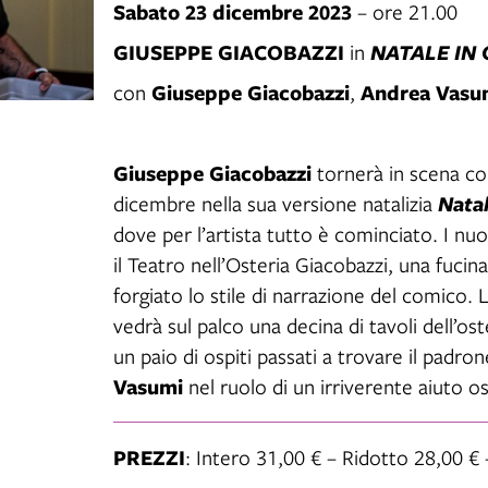
Sabato 23 dicembre 2023
– ore 21.00
GIUSEPPE GIACOBAZZI
in
NATALE IN 
Giuseppe Giacobazzi
Andrea Vasu
con
,
o
Giuseppe Giacobazzi
tornerà in scena co
dicembre nella sua versione natalizia
Natal
dove per l’artista tutto è cominciato. I 
il Teatro nell’Osteria Giacobazzi, una fuci
forgiato lo stile di narrazione del comico.
vedrà sul palco una decina di tavoli dell’ost
un paio di ospiti passati a trovare il padro
Vasumi
nel ruolo di un irriverente aiuto os
PREZZI
: Intero 31,00 € – Ridotto 28,00 €