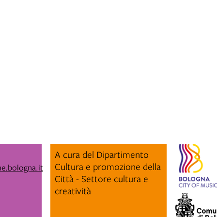
A cura del Dipartimento
Cultura e promozione della
e.bologna.it
Città - Settore cultura e
creatività