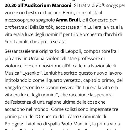
20.30 all’Auditorium Manzoni
. Si tratta di
Folk songs
per
voce e orchestra di Luciano Berio, con solista il
mezzosoprano spagnolo
Anna Brull
, e il
Concerto per
orchestra
di Béla Bartók, accostate a “In Lui era la vita e la
vita era la luce degli uomini” per trio e orchestra d’archi di
Yuri Laniuk, che apre la serata.
Sessantaseienne originario di Leopoli, compositore fra i
più attivi in Ucraina, violoncellista e professore di
violoncello e composizione all’Accademia Nazionale di
Musica “Lysenko”, Laniuk ha scritto questo nuovo lavoro
intitolandolo come il quarto versetto, capitolo primo, del
Vangelo secondo Giovanni ovvero “In Lui era la vita e la
vita era luce degli uomini”, che racchiude la speranza
dell’esistenza di una ragione ultima delle cose che
accadono nel mondo. Come solisti sono impegnate tre
prime parti dell’Orchestra del Teatro Comunale di
Bologna: il violino di spalla Paolo Mancini, la prima viola