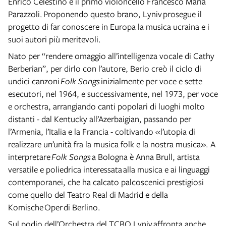
Enrico Celestino e il primo violoncello Francesco Maria
Parazzoli. Proponendo questo brano, Lyniv prosegue il
progetto di far conoscere in Europa la musica ucraina e i
suoi autori più meritevoli.
Nato per “rendere omaggio all’intelligenza vocale di Cathy
Berberian”, per dirlo con l’autore, Berio creò il ciclo di
undici canzoni
Folk Songs
inizialmente per voce e sette
esecutori, nel 1964, e successivamente, nel 1973, per voce
e orchestra, arrangiando canti popolari di luoghi molto
distanti - dal Kentucky all’Azerbaigian, passando per
l’Armenia, l’Italia e la Francia - coltivando «l’utopia di
realizzare un’unità fra la musica folk e la nostra musica». A
interpretare
Folk Songs
a Bologna è Anna Brull, artista
versatile e poliedrica interessata alla musica e ai linguaggi
contemporanei, che ha calcato palcoscenici prestigiosi
come quello del Teatro Real di Madrid e della
Komische Oper di Berlino.
Sul podio dell’Orchestra del TCBO Lyniv affronta anche