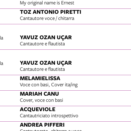
My original name is Ernest
TOZ ANTONIO PIRETTI
Cantautore voce / chitarra
YAVUZ OZAN UÇAR
la
Cantautore e flautista
YAVUZ OZAN UÇAR
la
Cantautore e flautista
MELAMIELISSA
Voce con basi, Cover ita/ing
MARIAH CANU
Cover, voce con basi
ACQUEVIOLE
Cantautriciato introspettivo
ANDREA PIFFERI
Cantautorato, chitarra e voce