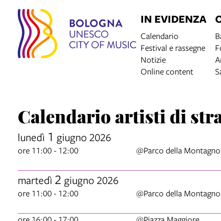
IN EVIDENZA
Calendario
B
Festival e rassegne
F
Notizie
A
Online content
S
Calendario artisti di str
1
lunedì
giugno 2026
ore 11:00 - 12:00
@Parco della Montagno
2
martedì
giugno 2026
ore 11:00 - 12:00
@Parco della Montagno
ore 16:00 - 17:00
@Piazza Maggiore