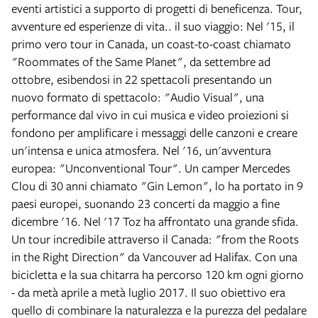
eventi artistici a supporto di progetti di beneficenza. Tour,
avventure ed esperienze di vita.. il suo viaggio: Nel '15, il
primo vero tour in Canada, un coast-to-coast chiamato
"Roommates of the Same Planet", da settembre ad
ottobre, esibendosi in 22 spettacoli presentando un
nuovo formato di spettacolo: "Audio Visual", una
performance dal vivo in cui musica e video proiezioni si
fondono per amplificare i messaggi delle canzoni e creare
un'intensa e unica atmosfera. Nel '16, un'avventura
europea: "Unconventional Tour". Un camper Mercedes
Clou di 30 anni chiamato "Gin Lemon", lo ha portato in 9
paesi europei, suonando 23 concerti da maggio a fine
dicembre '16. Nel '17 Toz ha affrontato una grande sfida.
Un tour incredibile attraverso il Canada: "from the Roots
in the Right Direction" da Vancouver ad Halifax. Con una
bicicletta e la sua chitarra ha percorso 120 km ogni giorno
- da metà aprile a metà luglio 2017. Il suo obiettivo era
quello di combinare la naturalezza e la purezza del pedalare