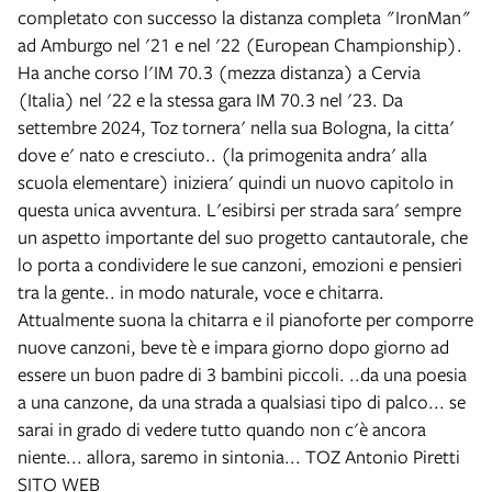
completato con successo la distanza completa "IronMan"
ad Amburgo nel '21 e nel '22 (European Championship).
Ha anche corso l'IM 70.3 (mezza distanza) a Cervia
(Italia) nel '22 e la stessa gara IM 70.3 nel '23. Da
settembre 2024, Toz tornera' nella sua Bologna, la citta'
dove e' nato e cresciuto.. (la primogenita andra' alla
scuola elementare) iniziera' quindi un nuovo capitolo in
questa unica avventura. L'esibirsi per strada sara' sempre
un aspetto importante del suo progetto cantautorale, che
lo porta a condividere le sue canzoni, emozioni e pensieri
tra la gente.. in modo naturale, voce e chitarra.
Attualmente suona la chitarra e il pianoforte per comporre
nuove canzoni, beve tè e impara giorno dopo giorno ad
essere un buon padre di 3 bambini piccoli. ..da una poesia
a una canzone, da una strada a qualsiasi tipo di palco... se
sarai in grado di vedere tutto quando non c'è ancora
niente... allora, saremo in sintonia... TOZ Antonio Piretti
SITO WEB