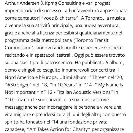
Arthur Andersen & Kpmg Consulting e vari progetti
imprenditoriali di successo - ad un'avventura appassionata
come cantautori "voce & chitarra". A Toronto, la musica
divenne la sua attività principale, una nuova avventura,
grazie anche alla licenza per esibirsi quatidianamente nel
programma della metropolitana (Toronto Transit
Commission), annoverando inoltre esperienze Gospel e
recitando e in spettacoli teatrali. Oggi può essere trovato
su qualsiasi tipo di palcoscenico. Ha pubblicato 5 album,
demo e singoli ed eseguito innumerevoli concerti tra il
Nord America e l'Europa. Ultimi album: "Three" nel '20,
"#Stronger" nel '18, "In 10 Years" in "14 -" My Name Is
Not Important "in" 12 - "Italian Acoustic Versions" in
"10. Toz con le sue canzoni e la sua musica scrive
messaggi anche per incoraggiare le persone a vivere una
vita migliore e prendersi cura gli uni degli altri; con questo
spirito ha fondato nel '14 una fondazione privata
canadese, "Art Takes Action for Charity" per organizzare