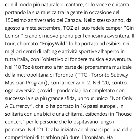
con il modo più naturale di cantare, solo voce e chitarra,
portando la sua musica tra la gente in occasione del
150esimo anniversario del Canada. Nello stesso anno, da
agosto a metà settembre, TOZ e il suo fedele camper "Gin
Lemon" erano di nuovo pronti per l’ennesima avventura. Il
tour, chiamato "EnjoyWild" lo ha portato ad esibirsi nei
migliori centri di rafting e attività sportive all'aperto in
tutta Italia, con l'obiettivo di fondere musica e avventura.
Nel '18 Toz è tornato a far parte del programma musicale
della metropolitana di Toronto (TTC - Toronto Subway
Musician Program), con la licenza n. 2. Nel '20, contro
ogni avversità (covid – pandemia) ha completato con
successo la sua più grande sfida, un tour unico "Not Only
A Currency", che lo ha portato in 16 paesi europei, in
solitaria con una bici e una chitarra, esibendosi in "house
concert" per le persone che lo ospitavano lungo il
percorso. Nel '21 Toz ha iniziato ad allenarsi per una delle
competizioni di triathlon più dure, l'IronMan. Ha