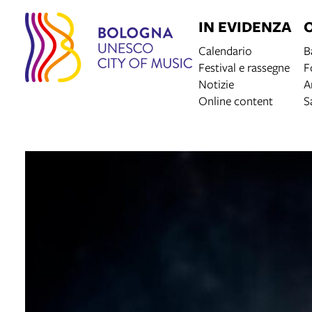
IN EVIDENZA
Calendario
B
Festival e rassegne
F
Notizie
A
Online content
S