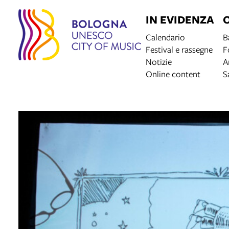
IN EVIDENZA
Calendario
B
Festival e rassegne
F
Notizie
A
Online content
S