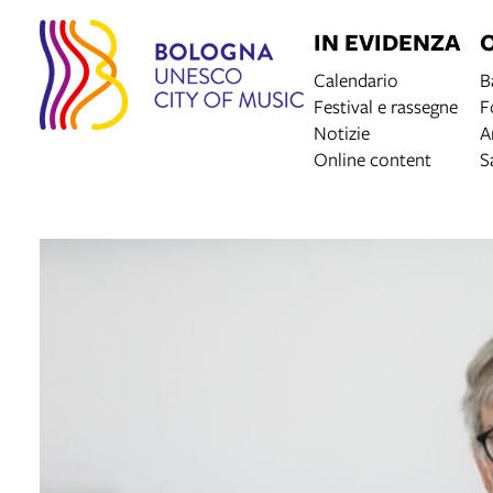
IN EVIDENZA
Calendario
B
Festival e rassegne
F
Notizie
A
Online content
S