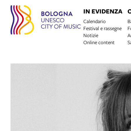
IN EVIDENZA
Calendario
B
Festival e rassegne
F
Notizie
A
Online content
S