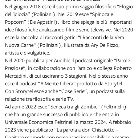
Nel giugno 2018 esce il suo primo saggio filosofico “Elogio
dell’idiozia” (Poliniani). Nel 2019 esce “Spinoza e
Popcorn” (De Agostini), libro che spiega le più importanti
idee filosofiche analizzando film e serie televisive. Nel 2020
esce la raccolta di racconti gotici “I Racconti della Vera
Nuova Carne“ (Poliniani), illustrata da Ary De Rizzo,
artista e divulgatrice.
Nel 2020 pubblica per Audible il podcast originale “Parole
Preziose“, in collaborazione con l’amico e collega Roberto
Mercadini, di cui usciranno 3 stagioni. Nello stesso anno
esce il podcast “A Mente Libera” prodotto da Storytel.
Con Storytel esce anche “Cose Serie“, un podcast sulla
relazione tra filosofia e serie TV.
Ad aprile 2022 esce “Seneca tra gli Zombie” (Feltrinelli)
che ha un grande successo di pubblico e che entra in
Universale Economica Feltrinelli a marzo 2024. A febbraio
2023 viene pubblicato “La parola a don Chisciotte –
Cogitate scomode con personaggi impossibili” e a marzo