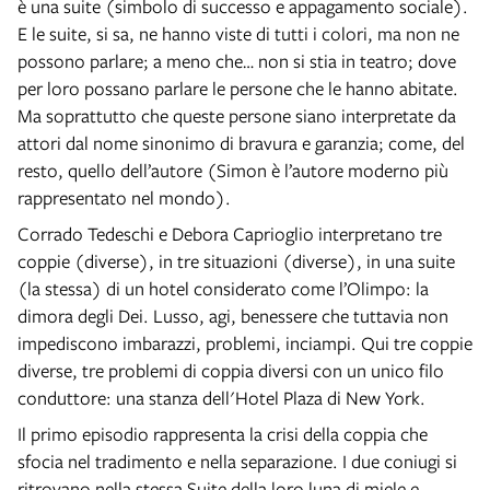
è una suite (simbolo di successo e appagamento sociale).
E le suite, si sa, ne hanno viste di tutti i colori, ma non ne
possono parlare; a meno che… non si stia in teatro; dove
per loro possano parlare le persone che le hanno abitate.
Ma soprattutto che queste persone siano interpretate da
attori dal nome sinonimo di bravura e garanzia; come, del
resto, quello dell’autore (Simon è l’autore moderno più
rappresentato nel mondo).
Corrado Tedeschi e Debora Caprioglio interpretano tre
coppie (diverse), in tre situazioni (diverse), in una suite
(la stessa) di un hotel considerato come l’Olimpo: la
dimora degli Dei. Lusso, agi, benessere che tuttavia non
impediscono imbarazzi, problemi, inciampi. Qui tre coppie
diverse, tre problemi di coppia diversi con un unico filo
conduttore: una stanza dell'Hotel Plaza di New York.
Il primo episodio rappresenta la crisi della coppia che
sfocia nel tradimento e nella separazione. I due coniugi si
ritrovano nella stessa Suite della loro luna di miele e