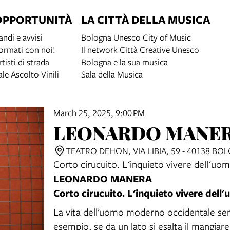
OPPORTUNITÀ
LA CITTÀ DELLA MUSICA
andi e avvisi
Bologna Unesco City of Music
ormati con noi!
Il network Città Creative Unesco
rtisti di strada
Bologna e la sua musica
ale Ascolto Vinili
Sala della Musica
March 25, 2025, 9:00 PM
LEONARDO MANE
TEATRO DEHON, VIA LIBIA, 59 - 40138 BO
Corto cirucuito. L'inquieto vivere dell'u
LEONARDO MANERA
Corto cirucuito. L'inquieto vivere del
La vita dell’uomo moderno occidentale sem
esempio, se da un lato si esalta il mangiare