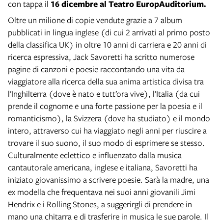
con tappa il
16 dicembre al Teatro EuropAuditorium.
Oltre un milione di copie vendute grazie a 7 album
pubblicati in lingua inglese (di cui 2 arrivati al primo posto
della classifica UK) in oltre 10 anni di carriera e 20 anni di
ricerca espressiva, Jack Savoretti ha scritto numerose
pagine di canzoni e poesie raccontando una vita da
viaggiatore alla ricerca della sua anima artistica divisa tra
l’Inghilterra (dove è nato e tutt’ora vive), l’Italia (da cui
prende il cognome e una forte passione per la poesia e il
romanticismo), la Svizzera (dove ha studiato) e il mondo
intero, attraverso cui ha viaggiato negli anni per riuscire a
trovare il suo suono, il suo modo di esprimere se stesso.
Culturalmente eclettico e influenzato dalla musica
cantautorale americana, inglese e italiana, Savoretti ha
iniziato giovanissimo a scrivere poesie. Sarà la madre, una
ex modella che frequentava nei suoi anni giovanili Jimi
Hendrix e i Rolling Stones, a suggerirgli di prendere in
mano una chitarra e di trasferire in musica le sue parole. Il