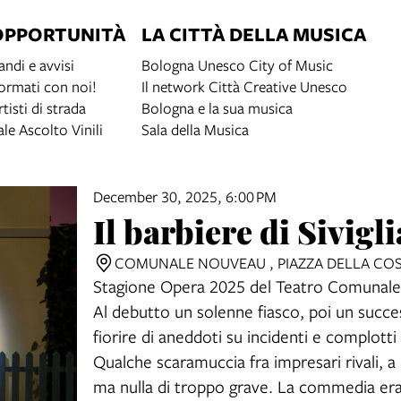
OPPORTUNITÀ
LA CITTÀ DELLA MUSICA
andi e avvisi
Bologna Unesco City of Music
ormati con noi!
Il network Città Creative Unesco
rtisti di strada
Bologna e la sua musica
ale Ascolto Vinili
Sala della Musica
December 30, 2025, 6:00 PM
Il barbiere di Sivigli
COMUNALE NOUVEAU , PIAZZA DELLA COS
Stagione Opera 2025 del Teatro Comunale d
Al debutto un solenne fiasco, poi un succes
fiorire di aneddoti su incidenti e complotti
Qualche scaramuccia fra impresari rivali, a
ma nulla di troppo grave. La commedia era