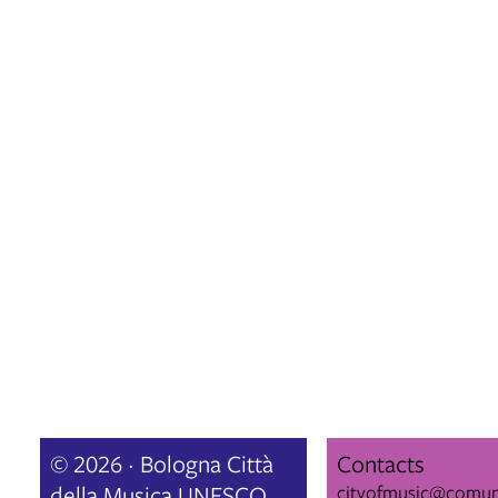
© 2026 · Bologna Città
Contacts
della Musica UNESCO
cityofmusic@comun