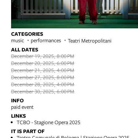
CATEGORIES
music
performances
Teatri Metropolitani
ALL DATES
December 19, 2025, 8:00 PM
December 20, 2025, 6:00 PM
December 21, 2025, 4:00 PM
December 27, 2025, 8:00 PM
December 28, 2025, 4:00 PM
December 30, 2025, 6:00 PM
INFO
paid event
LINKS
TCBO - Stagione Opera 2025
IT IS PART OF
Teatro Comunale di Bologna | Stagione Opera 2025