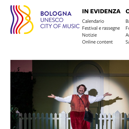
IN EVIDENZA
Calendario
B
Festival e rassegne
F
Notizie
A
Online content
S