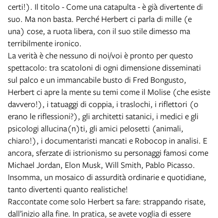
certi!). Il titolo - Come una catapulta - è già divertente di
suo. Ma non basta. Perché Herbert ci parla di mille (e
una) cose, a ruota libera, con il suo stile dimesso ma
terribilmente ironico.
La verità è che nessuno di noi/voi è pronto per questo
spettacolo: tra scatoloni di ogni dimensione disseminati
sul palco e un immancabile busto di Fred Bongusto,
Herbert ci apre la mente su temi come il Molise (che esiste
davvero!), i tatuaggi di coppia, i traslochi, i riflettori (o
erano le riflessioni?), gli architetti satanici, i medici e gli
psicologi allucina(n)ti, gli amici pelosetti (animali,
chiaro!), i documentaristi mancati e Robocop in analisi. E
ancora, sferzate di istrionismo su personaggi famosi come
Michael Jordan, Elon Musk, Will Smith, Pablo Picasso.
Insomma, un mosaico di assurdità ordinarie e quotidiane,
tanto divertenti quanto realistiche!
Raccontate come solo Herbert sa fare: strappando risate,
dall’inizio alla fine. In pratica, se avete voglia di essere