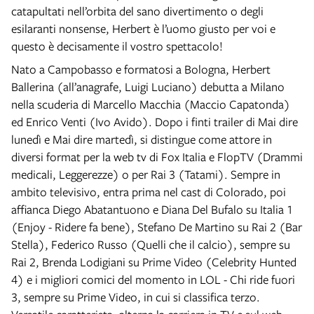
catapultati nell’orbita del sano divertimento o degli
esilaranti nonsense, Herbert è l’uomo giusto per voi e
questo è decisamente il vostro spettacolo!
Nato a Campobasso e formatosi a Bologna, Herbert
Ballerina (all’anagrafe, Luigi Luciano) debutta a Milano
nella scuderia di Marcello Macchia (Maccio Capatonda)
ed Enrico Venti (Ivo Avido). Dopo i finti trailer di Mai dire
lunedì e Mai dire martedì, si distingue come attore in
diversi format per la web tv di Fox Italia e FlopTV (Drammi
medicali, Leggerezze) o per Rai 3 (Tatami). Sempre in
ambito televisivo, entra prima nel cast di Colorado, poi
affianca Diego Abatantuono e Diana Del Bufalo su Italia 1
(Enjoy - Ridere fa bene), Stefano De Martino su Rai 2 (Bar
Stella), Federico Russo (Quelli che il calcio), sempre su
Rai 2, Brenda Lodigiani su Prime Video (Celebrity Hunted
4) e i migliori comici del momento in LOL - Chi ride fuori
3, sempre su Prime Video, in cui si classifica terzo.