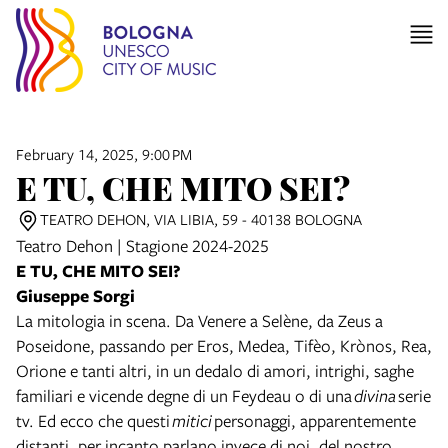
February 14, 2025, 9:00 PM
E TU, CHE MITO SEI?
TEATRO DEHON, VIA LIBIA, 59 - 40138 BOLOGNA
Teatro Dehon | Stagione 2024-2025
E TU, CHE MITO SEI?
Giuseppe Sorgi
La mitologia in scena. Da Venere a Selène, da Zeus a
Poseidone, passando per Eros, Medea, Tifèo, Krònos, Rea,
Orione e tanti altri, in un dedalo di amori, intrighi, saghe
familiari e vicende degne di un Feydeau o di una
divina
serie
tv. Ed ecco che questi
mitici
personaggi, apparentemente
distanti, per incanto parlano invece di noi, del nostro