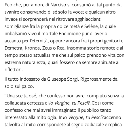
Eco che, per amore di Narciso si consumò al tal punto da
svanire conservando di sé solo la voce; e qualcun altro
invece si sorprenderà nel ritrovare agghiaccianti
somiglianze fra la propria dolce metà e Selène, la quale
imbalsamò vivo il mortale Endimione pur di averlo
accanto per l’eternità, oppure ancora fra i propri genitori e
Demetra, Kronos, Zeus o Rea. Insomma storie remote e al
tempo stesso attualissime che sul palco prendono vita con
estrema naturalezza, quasi fossero da sempre abituate ai
riflettori.
Il tutto indossato da Giuseppe Sorgi. Rigorosamente da
solo sul palco.
“Una scelta osé, che confesso non avrei compiuto senza la
collaudata certezza di
Io Vergine, tu Pesci?.
Così come
confesso che mai avrei immaginato il pubblico tanto
interessato alla mitologia. In
Io Vergine, tu Pesci?
accenno
talvolta al mito corrispondete al segno zodiacale e replica