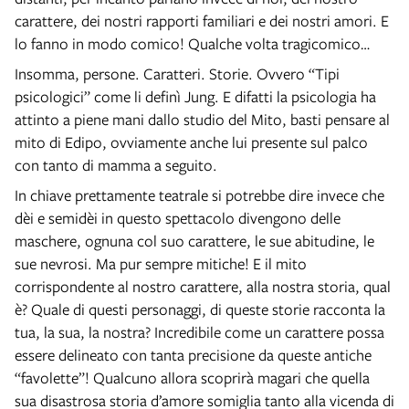
carattere, dei nostri rapporti familiari e dei nostri amori. E
lo fanno in modo comico! Qualche volta tragicomico…
Insomma, persone. Caratteri. Storie. Ovvero “Tipi
psicologici” come li definì Jung. E difatti la psicologia ha
attinto a piene mani dallo studio del Mito, basti pensare al
mito di Edipo, ovviamente anche lui presente sul palco
con tanto di mamma a seguito.
In chiave prettamente teatrale si potrebbe dire invece che
dèi e semidèi in questo spettacolo divengono delle
maschere, ognuna col suo carattere, le sue abitudine, le
sue nevrosi. Ma pur sempre mitiche! E il mito
corrispondente al nostro carattere, alla nostra storia, qual
è? Quale di questi personaggi, di queste storie racconta la
tua, la sua, la nostra? Incredibile come un carattere possa
essere delineato con tanta precisione da queste antiche
“favolette”! Qualcuno allora scoprirà magari che quella
sua disastrosa storia d’amore somiglia tanto alla vicenda di