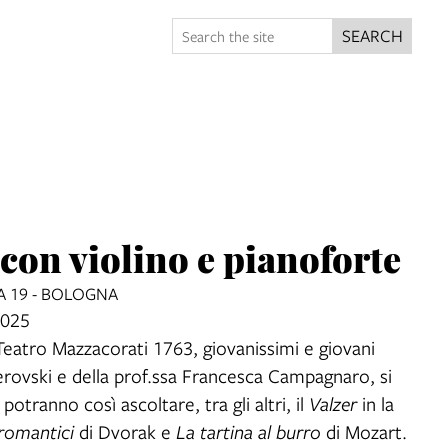
SEARCH
con violino e pianoforte
A 19 - BOLOGNA
2025
Teatro Mazzacorati 1763, giovanissimi e giovani
n Berovski e della prof.ssa Francesca Campagnaro, si
otranno così ascoltare, tra gli altri, il
Valzer
in la
 romantici
di Dvorak e
La tartina al burro
di Mozart.