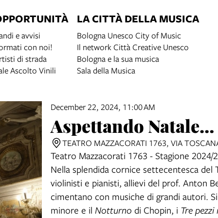
OPPORTUNITÀ
LA CITTÀ DELLA MUSICA
andi e avvisi
Bologna Unesco City of Music
ormati con noi!
Il network Città Creative Unesco
rtisti di strada
Bologna e la sua musica
ale Ascolto Vinili
Sala della Musica
December 22, 2024, 11:00 AM
Aspettando Natale… 
TEATRO MAZZACORATI 1763, VIA TOSCAN
Teatro Mazzacorati 1763 - Stagione 2024/
Nella splendida cornice settecentesca del 
violinisti e pianisti, allievi del prof. Anto
cimentano con musiche di grandi autori. Si p
minore e il
Notturno
di Chopin, i
Tre pezzi