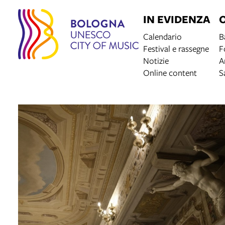
IN EVIDENZA
Calendario
B
Festival e rassegne
F
Notizie
A
Online content
S