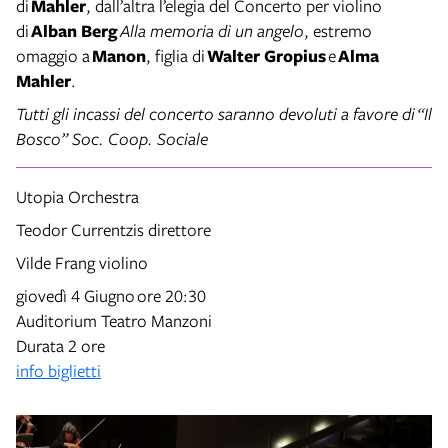
di
Mahler
, dall’altra l’elegia del Concerto per violino
di
Alban Berg
Alla memoria di un angelo
, estremo
omaggio a
Manon
, figlia di
Walter Gropius
e
Alma
Mahler
.
Tutti gli incassi del concerto saranno devoluti a favore di
“Il
Bosco” Soc. Coop. Sociale
Utopia Orchestra
Teodor Currentzis
direttore
Vilde Frang
violino
giovedì 4 Giugno
ore 20:30
Auditorium Teatro Manzoni
Durata 2 ore
info biglietti