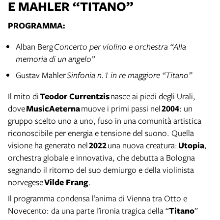
E MAHLER “TITANO”
PROGRAMMA:
Alban Berg
Concerto per violino e orchestra “Alla
memoria di un angelo”
Gustav Mahler
Sinfonia n.1 in re maggiore “Titano”
Il mito di
Teodor Currentzis
nasce ai piedi degli Urali,
dove
MusicAeterna
muove i primi passi nel
2004
: un
gruppo scelto uno a uno, fuso in una comunità artistica
riconoscibile per energia e tensione del suono. Quella
visione ha generato nel
2022
una nuova creatura:
Utopia
,
orchestra globale e innovativa, che debutta a Bologna
segnando il ritorno del suo demiurgo e della violinista
norvegese
Vilde Frang
.
Il programma condensa l’anima di Vienna tra Otto e
Novecento: da una parte l’ironia tragica della “
Titano
”