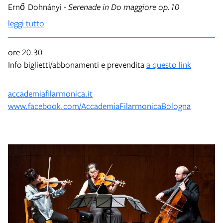
Ernő Dohnányi -
Serenade in Do maggiore op.10
leggi tutto
ore 20.30
Info biglietti/abbonamenti e prevendita
a questo link
accademiafilarmonica.it
www.facebook.com/AccademiaFilarmonicaBologna