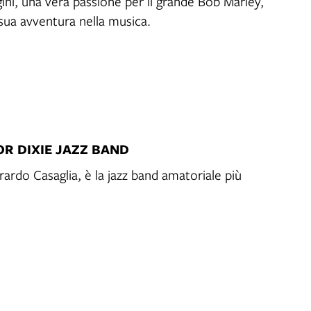
ini, una vera passione per il grande Bob Marley,
a sua avventura nella musica.
OR DIXIE JAZZ BAND
rdo Casaglia, è la jazz band amatoriale più