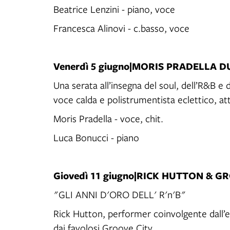
Beatrice Lenzini - piano, voce
Francesca Alinovi - c.basso, voce
Venerdì 5 giugno|MORIS PRADELLA 
Una serata all’insegna del soul, dell’R&B e 
voce calda e polistrumentista eclettico, a
Moris Pradella - voce, chit.
Luca Bonucci - piano
Giovedì 11 giugno|RICK HUTTON & G
"GLI ANNI D'ORO DELL' R'n'B"
Rick Hutton, performer coinvolgente dall’
dai favolosi Groove City.