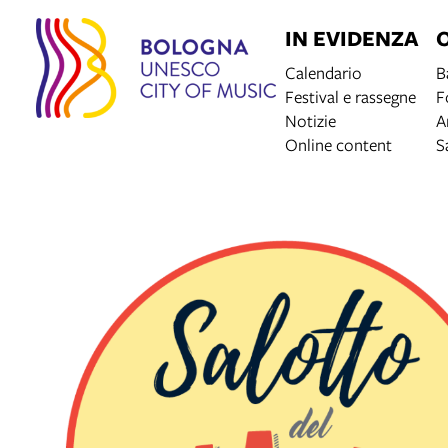
IN EVIDENZA
Calendario
B
Festival e rassegne
F
Notizie
A
Online content
S