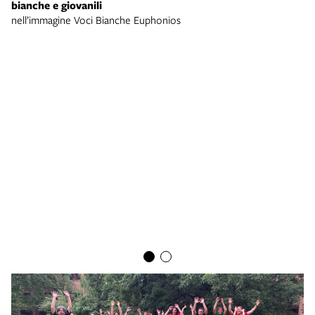
bianche e giovanili
nell’immagine Voci Bianche Euphonios
Pi
bi
lo