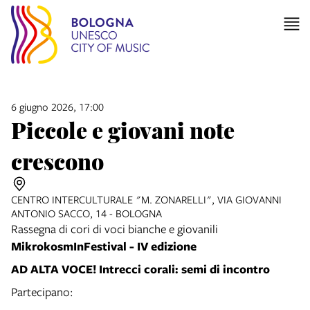
item 1 of 2
6 giugno 2026, 17:00
Piccole e giovani note
crescono
CENTRO INTERCULTURALE "M. ZONARELLI", VIA GIOVANNI
ANTONIO SACCO, 14 - BOLOGNA
Rassegna di cori di voci bianche e giovanili
MikrokosmInFestival - IV edizione
AD ALTA VOCE! Intrecci corali: semi di incontro
Partecipano: