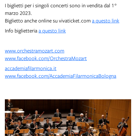
I biglietti per i singoli concerti sono in vendita dal 1°
marzo 2023.
Biglietto anche online su vivaticket.com
a questo link
Info biglietteria
a questo link
www.orchestramozart.com
www.facebook.com/OrchestraMozart
accademiafilarmonica.it
www.facebook.com/AccademiaFilarmonicaBologna