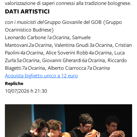
valorizzazione di saperi connessi alla tradizione bolognese.
DATI ARTISTICI
con i musicisti del
Gruppo Giovanile del GOB (Gruppo
Ocarinistico Budriese)
Leonardo Carbone
1
a
Ocarina
, Samuele
Mantovani
2
a
Ocarina
, Valentina Gnudi
3
a
Ocarina
, Cristian
Paolini
4
a
Ocarina
, Alice Soverini Robb
4
a
Ocarina
, Luca
Zurla
5
a
Ocarina
, Giovanni Gherardi
6
a
Ocarina
, Riccardo
Biagetti
7
a
Ocarina
, Alberto Ciarrocca
7
a
Ocarina
Acquista biglietto unico a 12 euro
Repliche
10/07/2026 h 21:30