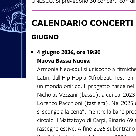
UNESCO. Si prevedono 30 concerti con diff
CALENDARIO CONCERTI
GIUGNO
4 giugno 2026, ore 19:30
Nuova Bassa Nuova
Armonie Neo-soul si uniscono a ritmiche
Latin, dall’Hip-Hop all’Afrobeat. Testi e
un mondo onirico. Il progetto nasce nel
Nicholas Vezzani (basso), a cui dal 2023
Lorenzo Pacchioni (tastiera). Nel 2025 
si scongela la cena”, mentre la band prosegu
circolo Il Mattatoyo di Carpi, Binario 69 
rassegne estive. A fine 2025 subentrano 