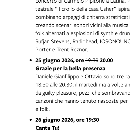
concerto di Carmelo Pipitone a Latina. P
teatrale “Il crollo della casa Usher” ispi
combinano arpeggi di chitarra stratificati
creando scenari sonori vicini alla music
folk alternati a esplosioni di synth e dr
Sufjan Stevens, Radiohead, IOSONOUNC
Porter e Trent Reznor.
25 giugno 2026,
ore
20.00
19:30
Grazie per la bella presenza
Daniele Gianfilippo e Ottavio sono tre ra
18.30 alle 20.30, il martedì ma a volte an
da guilty pleasure, pezzi che sembravano
canzoni che hanno tenuto nascoste per an
e folk.
26 giugno 2026, ore 19:30
Canta Tu!