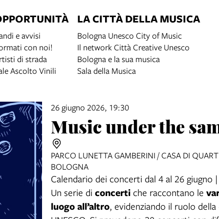
OPPORTUNITÀ
LA CITTÀ DELLA MUSICA
andi e avvisi
Bologna Unesco City of Music
ormati con noi!
Il network Città Creative Unesco
rtisti di strada
Bologna e la sua musica
ale Ascolto Vinili
Sala della Musica
26 giugno 2026, 19:30
Music under the sam
PARCO LUNETTA GAMBERINI / CASA DI QUARTIE
BOLOGNA
Calendario dei concerti dal 4 al 26 giug
concerti
va
Un serie di
che raccontano le
luogo all’altro
, evidenziando il ruolo dell