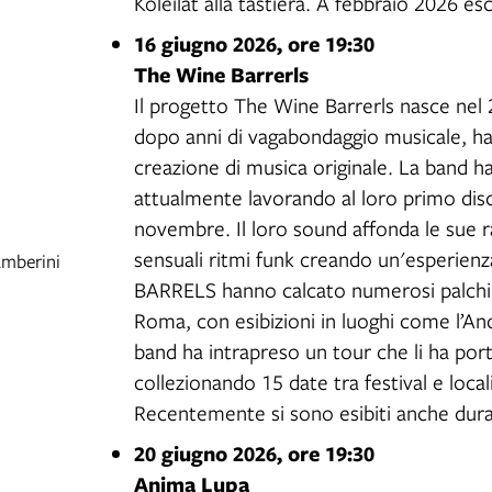
Koleilat alla tastiera. A febbraio 2026 
16 giugno 2026, ore 19:30
The Wine Barrerls
Il progetto The Wine Barrerls nasce nel 
dopo anni di vagabondaggio musicale, han
creazione di musica originale. La band ha
attualmente lavorando al loro primo disco
novembre. Il loro sound affonda le sue rad
sensuali ritmi funk creando un'esperien
amberini
BARRELS hanno calcato numerosi palchi, 
Roma, con esibizioni in luoghi come l’An
band ha intrapreso un tour che li ha porta
collezionando 15 date tra festival e locali
Recentemente si sono esibiti anche dura
20 giugno 2026, ore 19:30
Anima Lupa