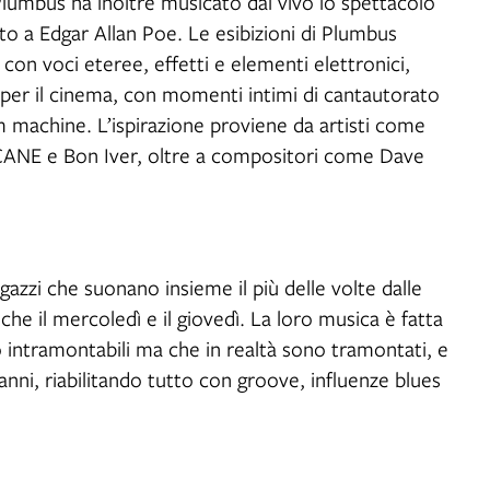
lumbus ha inoltre musicato dal vivo lo spettacolo
rato a Edgar Allan Poe. Le esibizioni di Plumbus
 con voci eteree, effetti e elementi elettronici,
a per il cinema, con momenti intimi di cantautorato
um machine. L’ispirazione proviene da artisti come
ANE e Bon Iver, oltre a compositori come Dave
gazzi che suonano insieme il più delle volte dalle
che il mercoledì e il giovedì. La loro musica è fatta
 intramontabili ma che in realtà sono tramontati, e
ni, riabilitando tutto con groove, influenze blues