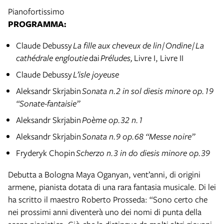
Pianofortissimo
PROGRAMMA:
Claude Debussy
La fille aux cheveux de lin
/
Ondine
/
La
cathédrale engloutie
dai
Préludes,
Livre I, Livre II
Claude Debussy
L’isle joyeuse
Aleksandr Skrjabin
Sonata n.2 in sol diesis minore op.19
“Sonate-fantaisie”
Aleksandr Skrjabin
Poème op.32 n.1
Aleksandr Skrjabin
Sonata n.9 op.68 “Messe noire”
Fryderyk Chopin
Scherzo n.3 in do diesis minore op.39
Debutta a Bologna Maya Oganyan, vent’anni, di origini
armene, pianista dotata di una rara fantasia musicale. Di lei
ha scritto il maestro Roberto Prosseda: “Sono certo che
nei prossimi anni diventerà uno dei nomi di punta della