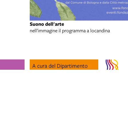
Suono dell'arte
nell’immagine il programma a locandina
A cura del Dipartimento
Cultura e promozione della
e.bologna.it
Città - Settore cultura e
creatività