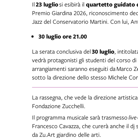
23 luglio
quartetto guidato 
Il
si esibirà il
Premio Giardina 2026, riconoscimento dedi
Jazz del Conservatorio Martini. Con lui, A
30 luglio ore 21.00
30 luglio
La serata conclusiva del
, intitola
vedrà protagonisti gli studenti del corso d
arrangiamenti saranno eseguiti da
Marco Zen
sotto la direzione dello stesso Michele Cor
La rassegna, che vede la direzione artistica
Fondazione Zucchelli.
Il programma musicale sarà trasmesso
live
Francesco Cavazza, che curerà anche il dj s
da Zu.Art giardino delle arti.