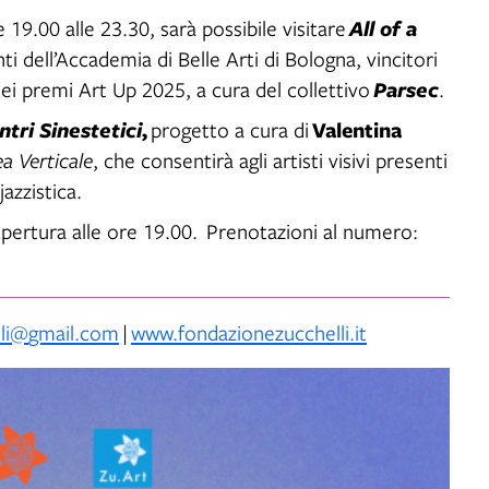
 19.00 alle 23.30, sarà possibile visitare
All of a
nti dell’Accademia di Belle Arti di Bologna, vincitori
dei premi Art Up 2025, a cura del collettivo
Parsec
.
,
Valentina
ntri Sinestetici
progetto a cura di
ea Verticale
, che consentirà agli artisti visivi presenti
jazzistica.
 Apertura alle ore 19.00. Prenotazioni al numero:
lli@
gmail.com
|
www.fondazionezucchelli.it