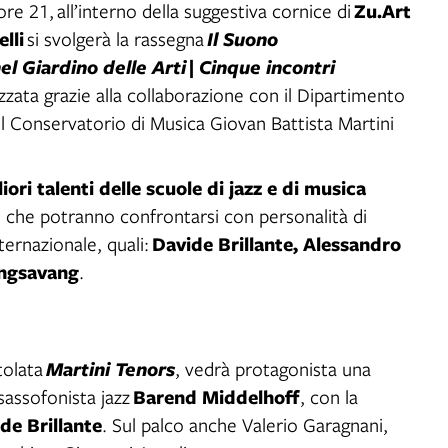
Zu.Art
 ore 21,
all’interno della suggestiva cornice di
lli
si svolgerà la rassegna
Il Suono
el Giardino delle Arti
| Cinque incontri
izzata grazie alla collaborazione con il Dipartimento
el Conservatorio di Musica Giovan Battista Martini
iori talenti delle scuole di jazz e di musica
, che potranno confrontarsi con personalità di
Davide Brillante, Alessandro
ernazionale, quali:
ongsavang
.
itolata
Martini Tenors
, vedrà protagonista una
Barend Middelhoff
sassofonista jazz
, con la
de Brillante
. Sul palco anche Valerio Garagnani,