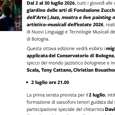
Dal 2 al 30 luglio 2026
, tutti i giovedì alle
giardino delle arti di Fondazione Zucche
|
dell'Arte
Jazz, mostra e live painting n
artistico-musicali dell’estate 2026
, real
di Nuovi Linguaggi e Tecnologie Musicali d
di Bologna.
migl
Questa ottava edizione vedrà esibirsi i
applicata
del Conservatorio di Bologna
spicco del mondo jazzistico bolognese e int
Scala, Tony Cattano,
Christian Bouath
2 luglio ore 21.00
2 luglio
La prima serata prevista per il
, int
formazione di sassofoni tenori guidata dal 
Davi
partecipazione speciale del chitarrista