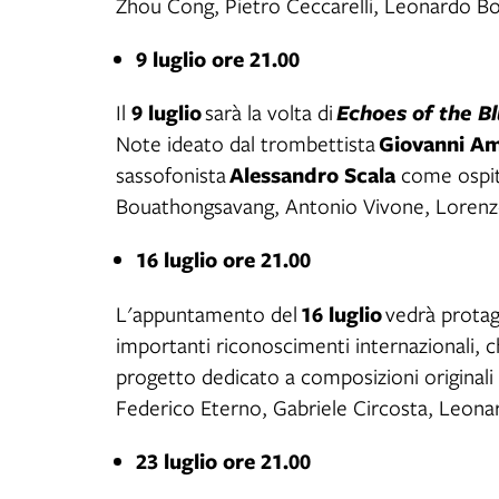
Zhou Cong, Pietro Ceccarelli, Leonardo Bo
9 luglio ore 21.00
9 luglio
Il
sarà la volta di
Echoes of the B
Giovanni A
Note ideato dal trombettista
Alessandro Scala
sassofonista
come ospite
Bouathongsavang, Antonio Vivone, Lorenzo
16 luglio ore 21.00
16 luglio
L'appuntamento del
vedrà protag
importanti riconoscimenti internazionali, 
progetto dedicato a composizioni originali 
Federico Eterno, Gabriele Circosta, Leona
23 luglio ore 21.00