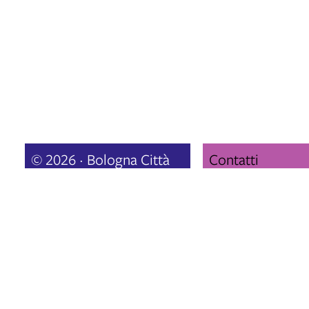
© 2026 · Bologna Città
Contatti
della Musica UNESCO
cityofmusic@comun
Vai alla home page