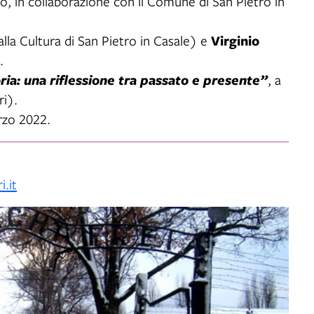
no, in collaborazione con il Comune di San Pietro in
Virginio
lla Cultura di San Pietro in Casale) e
.
ria: una riflessione tra passato e presente”
, a
ri).
rzo 2022.
i.it