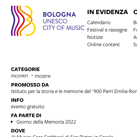
IN EVIDENZA
Calendario
B
Festival e rassegne
F
Notizie
A
Online content
S
CATEGORIE
incontri
mostre
PROMOSSO DA
Istituto per la storia e le memorie del '900 Parri Emilia-R
INFO
evento gratuito
FA PARTE DI
Giorno della Memoria 2022
DOVE
@ Museo Casa Frabboni di San Pietro in Casale