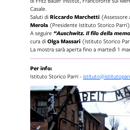
di Fritz Bauer Institut, Francoforte sul Me
Casale.
Riccardo Marchetti
Saluti di
(Assessore a
Merola
(Presidente Istituto Storico Parri)
A seguire
“Auschwitz. Il filo della memo
Olga Massari
cura di
(Istituto Storico Par
La mostra sarà aperta fino a martedì 1 ma
Per info:
Istituto Storico Parri -
istituto@istitutoparr