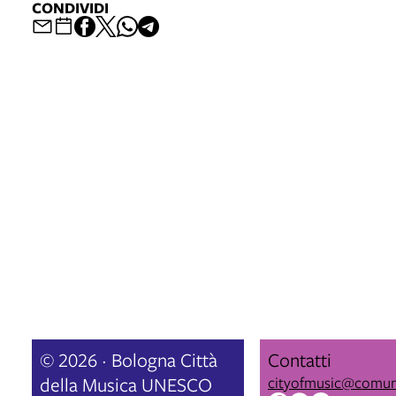
CONDIVIDI
© 2026 · Bologna Città
Contatti
della Musica UNESCO
cityofmusic@comun