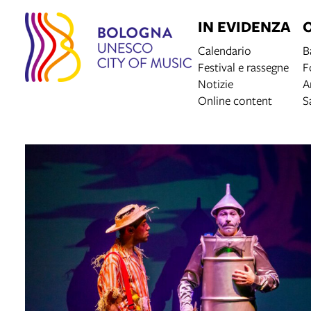
IN EVIDENZA
Calendario
B
Festival e rassegne
F
Notizie
A
Online content
S