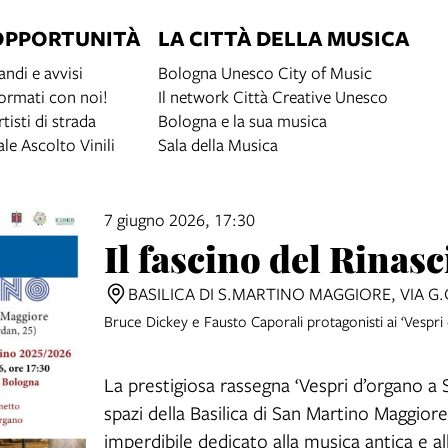
OPPORTUNITÀ
LA CITTÀ DELLA MUSICA
andi e avvisi
Bologna Unesco City of Music
ormati con noi!
Il network Città Creative Unesco
rtisti di strada
Bologna e la sua musica
ale Ascolto Vinili
Sala della Musica
7 giugno 2026, 17:30
Il fascino del Rinas
BASILICA DI S.MARTINO MAGGIORE, VIA 
Bruce
Dickey
e
Fausto
Caporali
protagonisti
ai
‘Vespri
La prestigiosa rassegna ‘Vespri d’organo a 
spazi della Basilica di San Martino Maggi
imperdibile dedicato alla musica antica e al