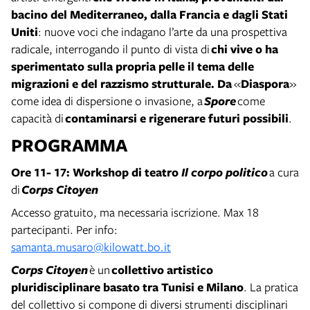
bacino del Mediterraneo, dalla Francia e dagli Stati
Uniti
: nuove voci che indagano l’arte da una prospettiva
radicale, interrogando il punto di vista di
chi vive o ha
sperimentato sulla propria pelle il tema delle
migrazioni e del razzismo strutturale. Da
«
Diaspora
»
come idea di dispersione o invasione, a
Spore
come
capacità di
contaminarsi e rigenerare futuri possibili
.
PROGRAMMA
Ore 11- 17: Workshop di teatro
Il corpo politico
a cura
di
Corps Citoyen
Accesso gratuito, ma necessaria iscrizione. Max 18
partecipanti. Per info:
samanta.musaro@kilowatt.bo.it
Corps Citoyen
è un
collettivo artistico
pluridisciplinare basato tra Tunisi e Milano
. La pratica
del collettivo si compone di diversi strumenti disciplinari