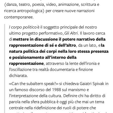
(danza, teatro, poesia, video, animazione, scrittura e
ricerca antropologica) per creare nuove narrazioni
contemporanee.
l corpo politico
è il soggetto principale del nostro
ultimo progetto performativo,
Gli Altri
. Il lavoro cerca
di
mettere in discussione il potere narrativo della
rappresentazione di sé e dell’altro
, da un lato, e
la
natura politica dei corpi nella loro stessa presenza
e posizionamento all’interno della
rappresentazione
, attraverso la lente dell’ironia e
l’oscillazione tra realtà documentaria e finzione
dichiarata. ​
«Can the subaltern speak?» si chiedeva Gaiatri Spivak in
un famoso discorso del 1988 sul marxismo e
l’interpretazione della cultura. Definire chi ha diritto di
parola nella sfera pubblica è oggi più che mai un tema
centrale nella ridefinizione dei ruoli di potere che