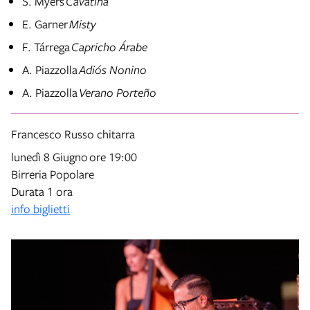
S. Myers
Cavatina
E. Garner
Misty
F. Tárrega
Capricho Árabe
A. Piazzolla
Adiós Nonino
A. Piazzolla
Verano Porteño
Francesco Russo
chitarra
lunedì 8 Giugno
ore 19:00
Birreria Popolare
Durata 1 ora
info biglietti