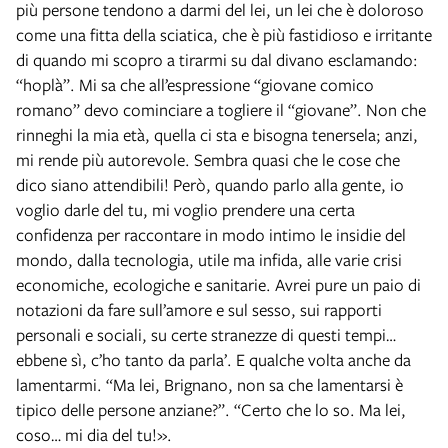
più persone tendono a darmi del lei, un lei che è doloroso
come una fitta della sciatica, che è più fastidioso e irritante
di quando mi scopro a tirarmi su dal divano esclamando:
“hoplà”. Mi sa che all’espressione “giovane comico
romano” devo cominciare a togliere il “giovane”. Non che
rinneghi la mia età, quella ci sta e bisogna tenersela; anzi,
mi rende più autorevole. Sembra quasi che le cose che
dico siano attendibili! Però, quando parlo alla gente, io
voglio darle del tu, mi voglio prendere una certa
confidenza per raccontare in modo intimo le insidie del
mondo, dalla tecnologia, utile ma infida, alle varie crisi
economiche, ecologiche e sanitarie. Avrei pure un paio di
notazioni da fare sull’amore e sul sesso, sui rapporti
personali e sociali, su certe stranezze di questi tempi…
ebbene sì, c’ho tanto da parla’. E qualche volta anche da
lamentarmi. “Ma lei, Brignano, non sa che lamentarsi è
tipico delle persone anziane?”. “Certo che lo so. Ma lei,
coso… mi dia del tu!».