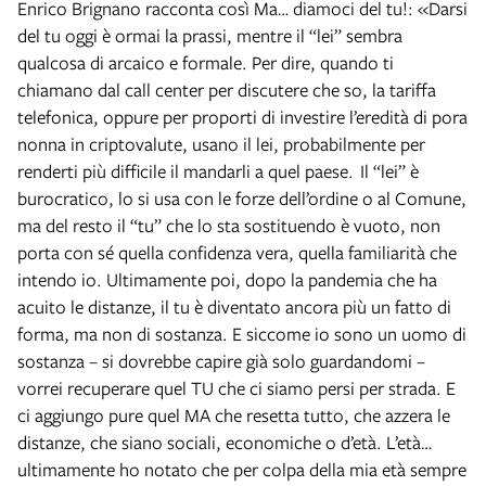
Enrico Brignano racconta così Ma… diamoci del tu!: «Darsi
del tu oggi è ormai la prassi, mentre il “lei” sembra
qualcosa di arcaico e formale. Per dire, quando ti
chiamano dal call center per discutere che so, la tariffa
telefonica, oppure per proporti di investire l’eredità di pora
nonna in criptovalute, usano il lei, probabilmente per
renderti più difficile il mandarli a quel paese. Il “lei” è
burocratico, lo si usa con le forze dell’ordine o al Comune,
ma del resto il “tu” che lo sta sostituendo è vuoto, non
porta con sé quella confidenza vera, quella familiarità che
intendo io. Ultimamente poi, dopo la pandemia che ha
acuito le distanze, il tu è diventato ancora più un fatto di
forma, ma non di sostanza. E siccome io sono un uomo di
sostanza – si dovrebbe capire già solo guardandomi –
vorrei recuperare quel TU che ci siamo persi per strada. E
ci aggiungo pure quel MA che resetta tutto, che azzera le
distanze, che siano sociali, economiche o d’età. L’età…
ultimamente ho notato che per colpa della mia età sempre