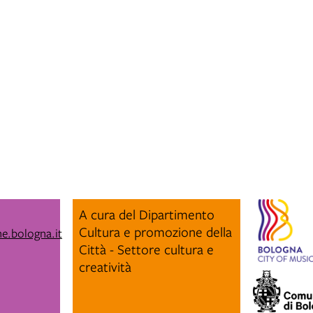
A cura del Dipartimento
Cultura e promozione della
e.bologna.it
Città - Settore cultura e
creatività