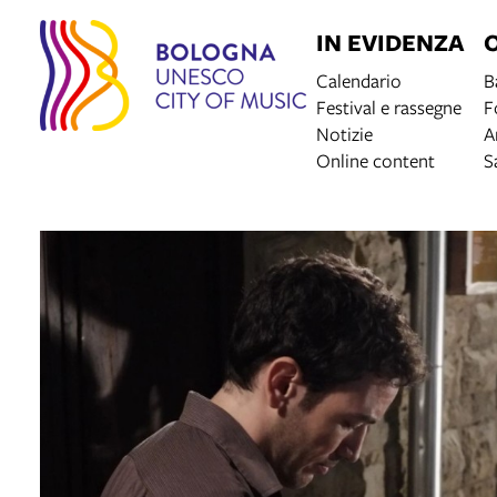
IN EVIDENZA
Calendario
B
Festival e rassegne
F
Notizie
A
Online content
S