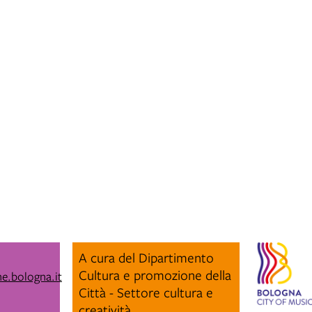
A cura del Dipartimento
Cultura e promozione della
e.bologna.it
Città - Settore cultura e
creatività