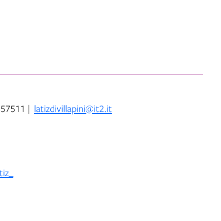
6857511 |
latizdivillapini@it2.it
tiz_