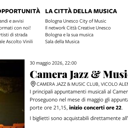
OPPORTUNITÀ
LA CITTÀ DELLA MUSICA
andi e avvisi
Bologna Unesco City of Music
ormati con noi!
Il network Città Creative Unesco
rtisti di strada
Bologna e la sua musica
ale Ascolto Vinili
Sala della Musica
30 maggio 2026, 22:00
Camera Jazz & Musi
CAMERA JAZZ & MUSIC CLUB, VICOLO AL
I principali appuntamenti musicali al Came
Proseguono nel mese di maggio gli appunt
inizio concerti ore 22
porte ore 21,15,
.
I biglietti sono acquistabili direttamente al