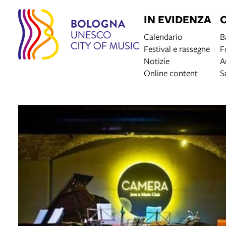
IN EVIDENZA
Calendario
B
Festival e rassegne
F
Notizie
A
Online content
S