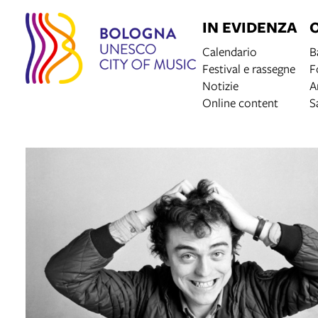
IN EVIDENZA
Calendario
B
Festival e rassegne
F
Notizie
A
Online content
S