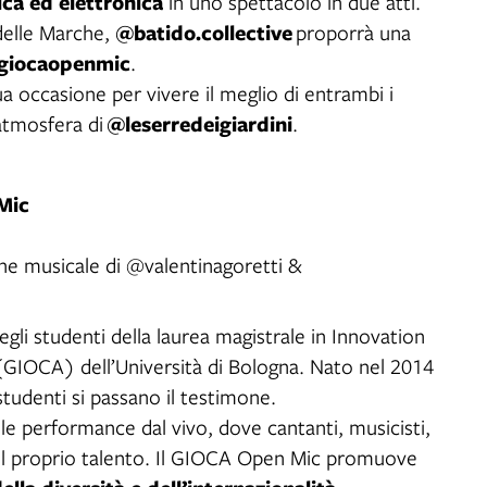
ca ed elettronica
in uno spettacolo in due atti.
@batido.collective
delle Marche,
proporrà una
giocaopenmic
.
ua occasione per vivere il meglio di entrambi i
@leserredeigiardini
atmosfera di
.
 Mic
ne musicale di @valentinagoretti &
degli studenti della laurea magistrale in Innovation
(GIOCA) dell’Università di Bologna. Nato nel 2014
tudenti si passano il testimone.
lle performance dal vivo, dove cantanti, musicisti,
 il proprio talento. Il GIOCA Open Mic promuove