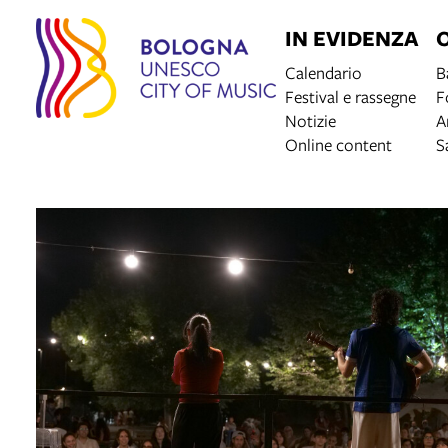
IN EVIDENZA
Calendario
B
Festival e rassegne
F
Notizie
A
Online content
S