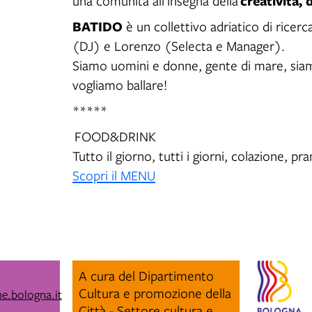
creatività, 
una comunità all’insegna della
BATIDO
è un collettivo adriatico di ricer
(DJ) e Lorenzo (Selecta e Manager).
Siamo uomini e donne, gente di mare, siamo
vogliamo ballare!
*****
FOOD&DRINK
Tutto il giorno, tutti i giorni, colazione, p
Scopri il MENU
A cura del Dipartimento
Cultura e promozione della
e.bologna.it
Città - Settore cultura e