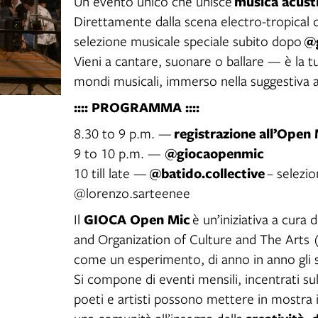
musica acusti
Un evento unico che unisce
Direttamente dalla scena electro-tropical 
@
selezione musicale speciale subito dopo
Vieni a cantare, suonare o ballare — è la t
mondi musicali, immerso nella suggestiva 
:::: PROGRAMMA ::::
registrazione all’Open
8.30 to 9 p.m. —
@giocaopenmic
9 to 10 p.m. —
@batido.collective
10 till late —
– selezio
@lorenzo.sarteenee
GIOCA Open Mic
Il
è un’iniziativa a cura 
and Organization of Culture and The Arts 
come un esperimento, di anno in anno gli s
Si compone di eventi mensili, incentrati su
poeti e artisti possono mettere in mostra